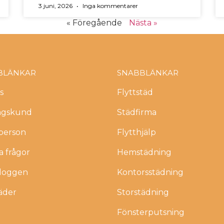
3 juni, 2026
Inga kommentarer
« Föregående
Nästa »
BLÄNKAR
SNABBLÄNKAR
s
Flyttstäd
agskund
Städfirma
tperson
Flytthjälp
a frågor
Hemstädning
bloggen
Kontorsstädning
äder
Storstädning
Fönsterputsning