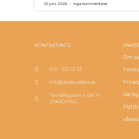
10 juni, 2026
Inga kommentarer
KONTAKTINFO
SNAB
Om os
010 - 330 53 33
Föret
Priva
Info@dustbuddies.se
Vanlig
Tornfalksgatan 4, 556 14
JÖNKÖPING
Flytt
vårast