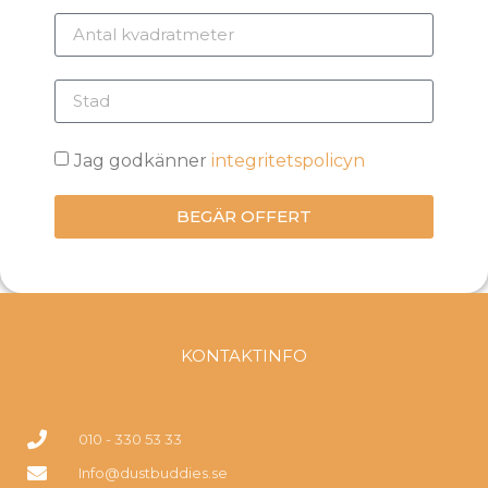
Jag godkänner
integritetspolicyn
BEGÄR OFFERT
KONTAKTINFO
010 - 330 53 33
Info@dustbuddies.se