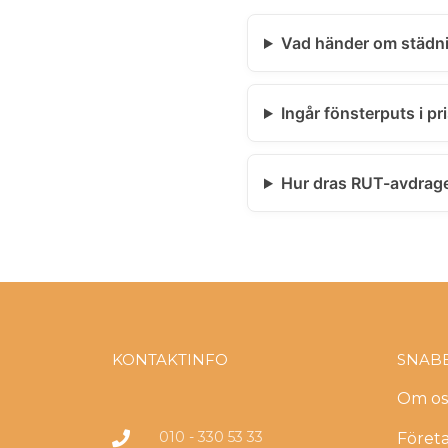
Vad händer om städni
Ingår fönsterputs i pr
Hur dras RUT-avdrag
KONTAKTINFO
SNAB
Om os
010 - 330 53 33
Föret