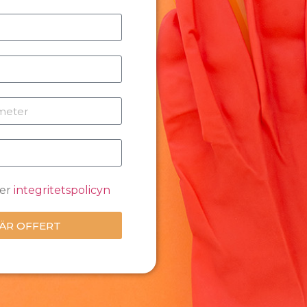
ner
integritetspolicyn
ÄR OFFERT