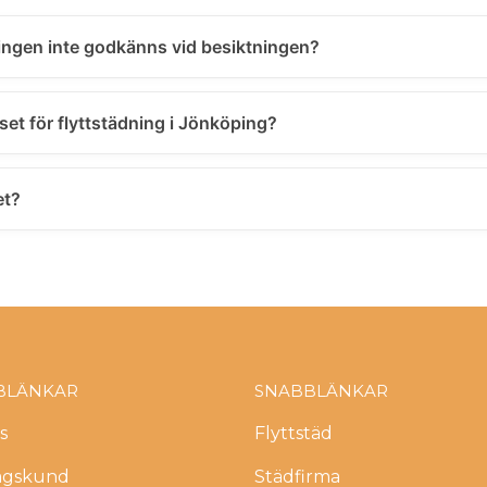
ngen inte godkänns vid besiktningen?
iset för flyttstädning i Jönköping?
et?
BLÄNKAR
SNABBLÄNKAR
s
Flyttstäd
agskund
Städfirma