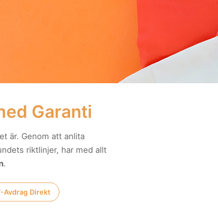
 med Garanti
t är. Genom att anlita
dets riktlinjer, har med allt
n
.
Avdrag Direkt