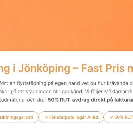
ng i Jönköping – Fast Pris
ört en flyttstädning på egen hand vet du hur krävande de
ker på att städningen blir godkänd. Vi följer Mäklarsamfun
tädmaterial och drar
50% RUT-avdrag direkt på faktura
siktningsgaranti
✓ Fönsterputs Ingår Alltid
✓ 50% RUT-