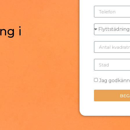
ng i
Jag godkän
BEG