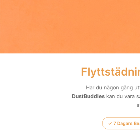
Flyttstädni
Har du någon gång utf
DustBuddies
kan du vara sä
s
✓ 7 Dagars Be