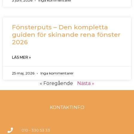
3 juni, 2026
Inga kommentarer
Fönsterputs – Den kompletta
guiden för skinande rena fönster
2026
LÄS MER »
25 maj, 2026
Inga kommentarer
« Föregående
Nästa »
KONTAKTINFO
010 - 330 53 33