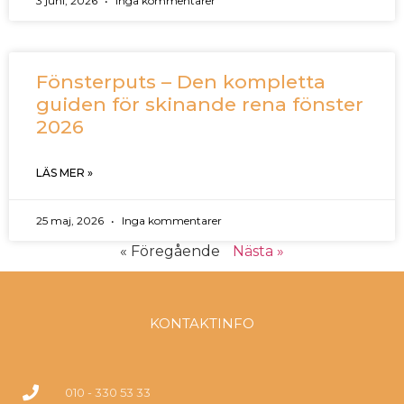
3 juni, 2026
Inga kommentarer
Fönsterputs – Den kompletta
guiden för skinande rena fönster
2026
LÄS MER »
25 maj, 2026
Inga kommentarer
« Föregående
Nästa »
KONTAKTINFO
010 - 330 53 33