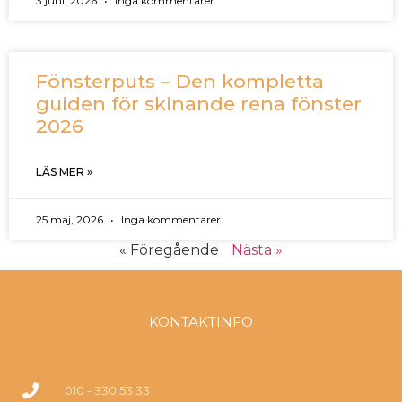
3 juni, 2026
Inga kommentarer
Fönsterputs – Den kompletta
guiden för skinande rena fönster
2026
LÄS MER »
25 maj, 2026
Inga kommentarer
« Föregående
Nästa »
KONTAKTINFO
010 - 330 53 33